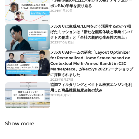
「Sell体験の向上はメルカリの要」アイテムクー
ポンPJの半年を振り返る
2024年1月30日
メルカリは生成AI/LLMをどう活用するのか？掲
げたミッションは「新たな顧客体験と事業インパ
クトの創造」と「全社の劇的な生産性の向上」
2023年10月12日
メルカリAIチームの研究「Layout Optimizer
for Personalized Home Screen based on
Contextual Multi-Armed Bandit in C2C
Marketplace」がRecSys 2023ワークショップ
に採択されました
2023年9月27日
協調フィルタリングとベクトル検索エンジンを利
用した商品推薦精度改善の試み
2023年6月12日
Show more