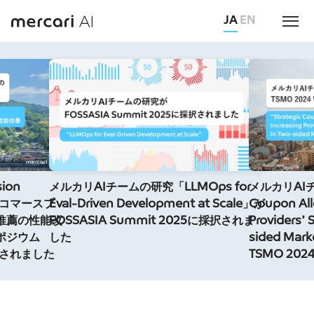
JA
EN
ion
メルカリAIチームの研究「LLMOps for
メルカリAIチ
たEコマースプ
Eval-Driven Development at Scale」が
Coupon Allo
推薦の性能改
FOSSASIA Summit 2025に採択されま
Providers’ 
ポジウム
した
sided Mar
択されました
TSMO 20